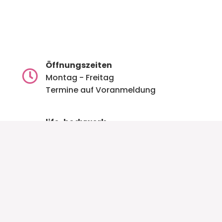
Öffnungszeiten

Montag - Freitag
Termine auf Voranmeldung
life-bodywork

Gepflegt von Kopf bis Fuss
Gasterstrasse 9
8730 Uznach
Zahlungsmöglichkeiten